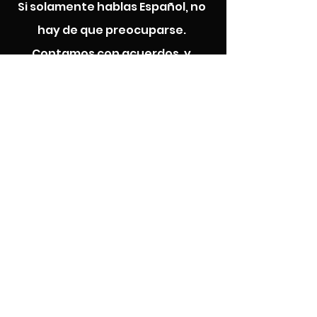
Si solamente hablas Español, no
hay de que preocuparse.
Contamos con acuerdos, y
facturas, en Español.
Servicio Confiable
Nuestras presentaciones son
profesionales y unicas. Todos los
eventos son diferentes, y el